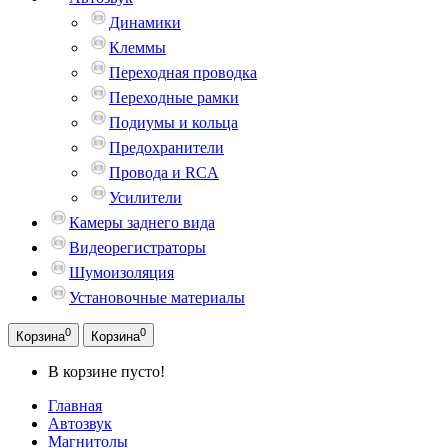
Динамики
Клеммы
Переходная проводка
Переходные рамки
Подиумы и кольца
Предохранители
Провода и RCA
Усилители
Камеры заднего вида
Видеорегистраторы
Шумоизоляция
Установочные материалы
0
0
Корзина
Корзина
В корзине пусто!
Главная
Автозвук
Магнитолы