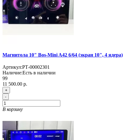
Магнитола 10" Bos-Mini A42 6/64 (экран 10", 4 ядера)
Артикул:
РТ-00002301
Наличие:
Есть в наличии
99
11 500.00 р.
+
-
В корзину