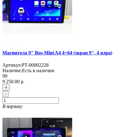
Магнитола 9" Bos-Mini A4 4+64 (экран 9", 4 ядра)
Артикул:
РТ-00002228
Наличие:
Есть в наличии
99
9 250.00 р.
+
-
В корзину