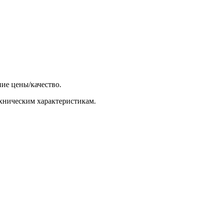
ие цены/качество.
хническим характеристикам.