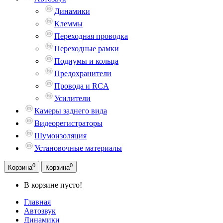
Динамики
Клеммы
Переходная проводка
Переходные рамки
Подиумы и кольца
Предохранители
Провода и RCA
Усилители
Камеры заднего вида
Видеорегистраторы
Шумоизоляция
Установочные материалы
0
0
Корзина
Корзина
В корзине пусто!
Главная
Автозвук
Динамики